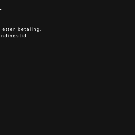
-
etter betaling.
indingstid