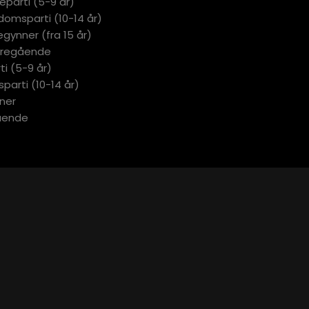
rneparti (5-9 år)
ngdomsparti (10-14 år)
begynner (fra 15 år)
ideregående
ti (5-9 år)
parti (10-14 år)
ner
gående
E