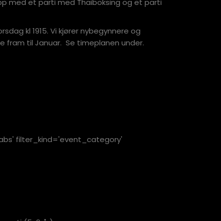
pp med et parti med Thaiboksing og et parti
orsdag kl 1915. Vi kjører nybegynnere og
 fram til Januar. Se timeplanen under.
bs' filter_kind='event_category'
 FYLT OPP MER UTOVER