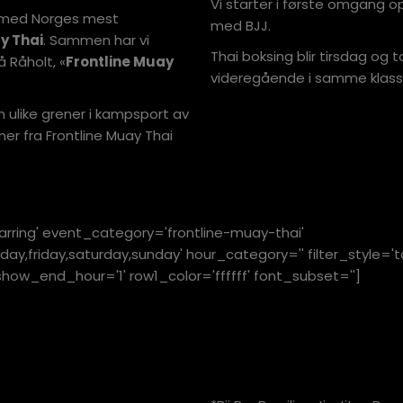
Vi starter i første omgang o
d med Norges mest
med BJJ.
y Thai
. Sammen har vi
Thai boksing blir tirsdag og t
å Råholt, «
Frontline Muay
videregående i samme klasse
n ulike grener i kampsport av
mer fra Frontline Muay Thai
arring' event_category='frontline-muay-thai'
,friday,saturday,sunday' hour_category='' filter_style='ta
show_end_hour='1' row1_color='ffffff' font_subset='']
TIMEPLANEN BLIR
HØSTEN.