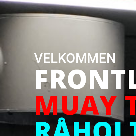
VELKOMMEN
FRONT
MUAY 
RÅHOL