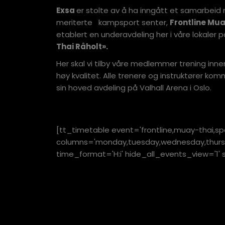
Exsa
er stolte av å ha inngått et samarbei
meriterte kampsport senter,
Frontline Mua
etablert en underavdeling her i våre lokaler p
Thai Råholt».
Her skal vi tilby våre medlemmer trening inne
høy kvalitet. Alle trenere og instruktører kom
sin hoved avdeling på Valhall Arena i Oslo.
[tt_timetable event='frontline,muay-thai,sp
columns='monday,tuesday,wednesday,thursday
time_format='H:i' hide_all_events_view='1' 