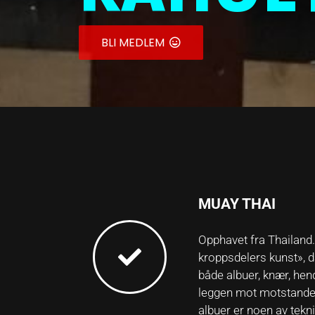
BLI MEDLEM
MUAY THAI
Opphavet fra Thailand.
kroppsdelers kunst», 
både albuer, knær, hen
leggen mot motstande
albuer er noen av tek