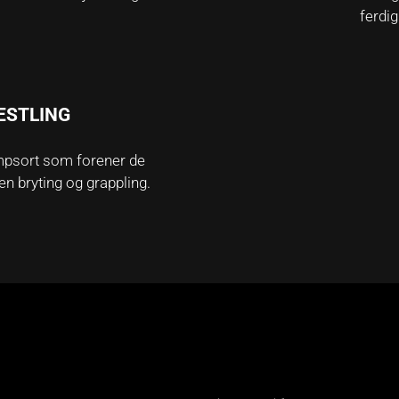
ferdig
ESTLING
psort som forener de
nnen bryting og grappling.
OPPSTART