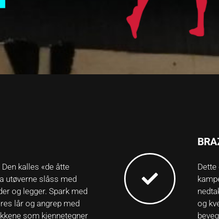
BRA
 Den kalles «de åtte
Dette
da utøverne slåss med
kampe
der og legger. Spark med
nedtak
res lår og angrep med
og kv
nikkene som kjennetegner
beveg