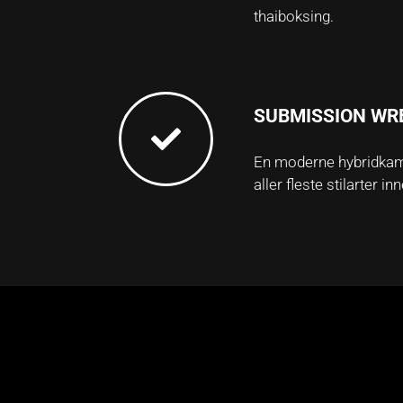
thaiboksing.
SUBMISSION WR
En moderne hybridkam
aller fleste stilarter i
EXSA + FMT