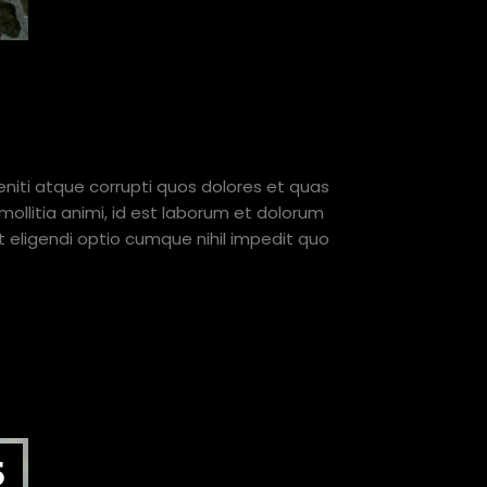
T.
niti atque corrupti quos dolores et quas
mollitia animi, id est laborum et dolorum
t eligendi optio cumque nihil impedit quo
5