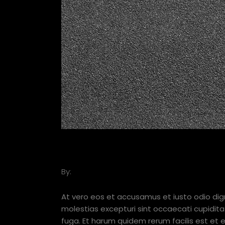
CHECK OUT SOME OF
By:
Basil
JUNE 25, 2019
At vero eos et accusamus et iusto odio dig
molestias excepturi sint occaecati cupiditat
fuga. Et harum quidem rerum facilis est et 