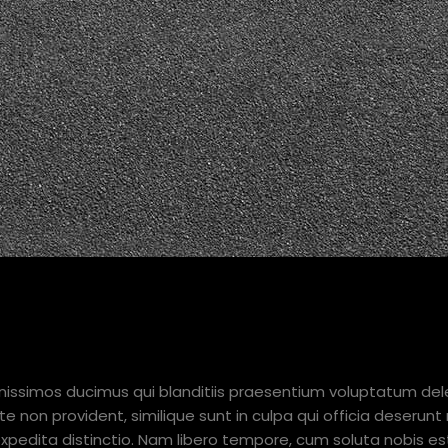
 OUR FAVORITES BELOW.
nissimos ducimus qui blanditiis praesentium voluptatum dele
e non provident, similique sunt in culpa qui officia deserunt 
expedita distinctio. Nam libero tempore, cum soluta nobis es