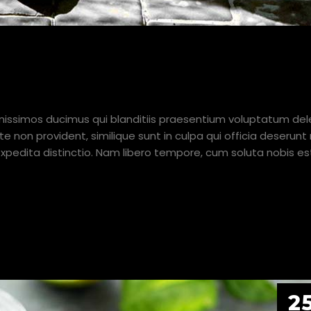
ES ON THIS TRAIN OF THOUGH
nissimos ducimus qui blanditiis praesentium voluptatum dele
e non provident, similique sunt in culpa qui officia deserunt 
expedita distinctio. Nam libero tempore, cum soluta nobis es
2