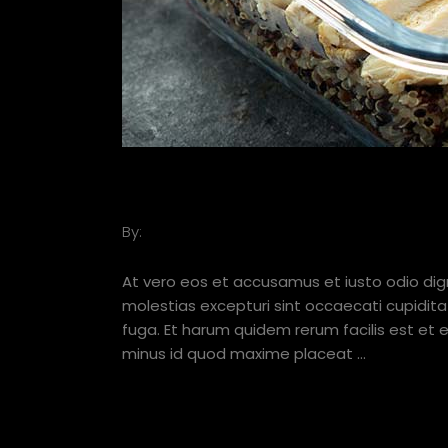
PREPARE PROTEIN M
By:
Basil
JUNE 25, 2019
At vero eos et accusamus et iusto odio dig
molestias excepturi sint occaecati cupiditat
fuga. Et harum quidem rerum facilis est et 
minus id quod maxime placeat
VIEW HERE