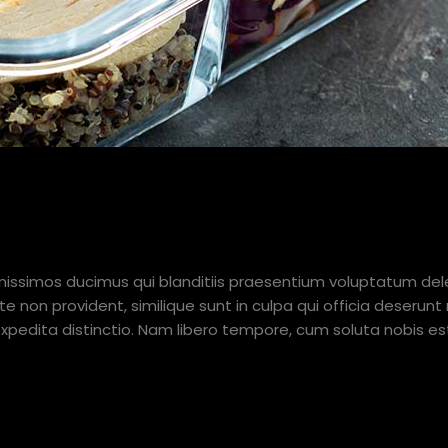
EALS EASY A WEEK AHEAD.
nissimos ducimus qui blanditiis praesentium voluptatum dele
e non provident, similique sunt in culpa qui officia deserunt 
expedita distinctio. Nam libero tempore, cum soluta nobis es