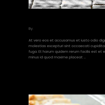
LET’S HIT THE BRAK
By:
Basil
JUNE 25, 2019
At vero eos et accusamus et iusto odio dig
molestias excepturi sint occaecati cupiditat
fuga. Et harum quidem rerum facilis est et 
minus id quod maxime placeat
VIEW HERE