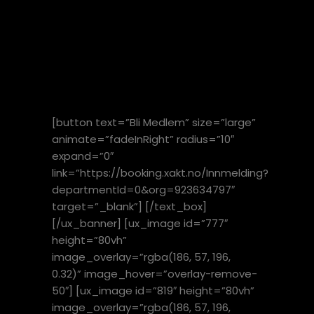
BESTE TILBUDET OG
UTSTYRET PÅ MARKEDET.
VÅRT MÅL ER Å TILBY
NORGES HYGGELIGSTE
OG MEST KOMPLETTE
TRENINGS SENTER.
[button text=”Bli Medlem” size=”large”
animate=”fadeInRight” radius=”10″
expand=”0″
link=”https://booking.xakt.no/Innmelding?
departmentId=0&org=923634797″
target=”_blank”] [/text_box]
[/ux_banner] [ux_image id=”777″
height=”80vh”
image_overlay=”rgba(186, 57, 196,
0.32)” image_hover=”overlay-remove-
50″] [ux_image id=”819″ height=”80vh”
image_overlay=”rgba(186, 57, 196,