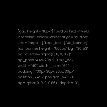
LØPET AV
2021
[gap height=”10px”] [button text=”Meld
Interesse” color=”white” style=”outline”
size=”large”] [/text_box] [/ux_banner]
[ux_banner height=”500px” bg=”30153″
bg_overlay=”rgba(0, 0, 0, 0.2)”
bg_pos=”44% 20%”] [text_box
width=”40″ width__sm=”60″
padding=”30px 30px 30px 30px”
position_x=”5″ position_y=”50″
bg=”rgba(0, 0, 0, 0.86)” depth=”3″]
BRYTING