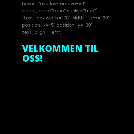
hover=”overlay-remove-50″
video_loop=”false” sticky=”true”]
[text_box width=”78″ width__sm=”60″
position_x=”5″ position_y=”30″
text_align=”left”]
VELKOMMEN TIL
OSS!
EXSA TRENING HAR
GLEDEN AV Å TILBY VÅRE
MEDLEMMER ET
KOMPLETT
TRENINGSTILBUD PÅ
RÅHOLT.
VI JOBBER HELE TIDEN
FOR Å KUNNE HA DET