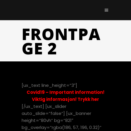
FRONTPA
GE 2
[ux_text line_height=”3″]
Covid19 – Important information!
Viktig informasjon! Trykk her
[/ux_text] [ux_slider
auto_slide=”false”] [ux_banner
height=”80vh” bg=”821″
bg_overlay=”rgba(186, 57, 196, 0.32)”