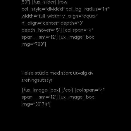
50″] [/ux_slider] [row
col_style=”divided” col_bg_radius=”14″
width=”full-width” v_align=”equal”
h_align=”center” depth=”3″
depth_hover=”5″] [col span=”4″
span__sm=”12″] [ux_image_box
img=”788″]
TRENING OG HELSE
Helse studio med stort utvalg av
treningsutstyr
[/ux_image_box] [/col] [col span=”4″
span__sm=”12″] [ux_image_box
img=”30174″]
FRONTLINE MUAY THAI
RÅHOLT