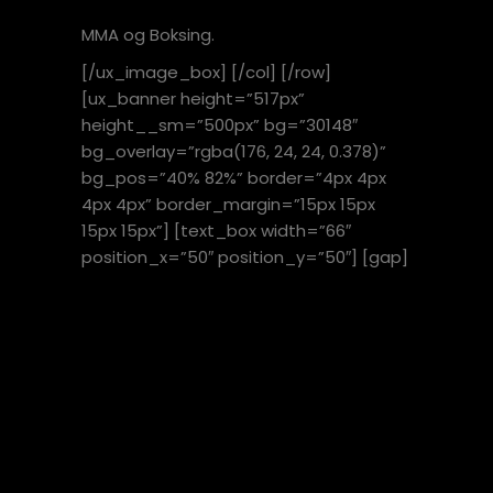
MMA og Boksing.
[/ux_image_box] [/col] [/row]
[ux_banner height=”517px”
height__sm=”500px” bg=”30148″
bg_overlay=”rgba(176, 24, 24, 0.378)”
bg_pos=”40% 82%” border=”4px 4px
4px 4px” border_margin=”15px 15px
15px 15px”] [text_box width=”66″
position_x=”50″ position_y=”50″] [gap]
BOKSI
NG
KOMMER I