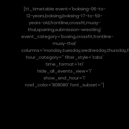
[tt_timetable event='boksing-06-to-
12-years,boksing,boksing-17-to-50-
years-old,frontline,crossfit,muay-
thai,sparring,submission-wrestling'
event_category='boxing,crossfit,frontline-
muay-thai'
columns='monday,tuesday,wednesday,thursday,fr
hour_category='' filter_style='tabs'
time_format='H:i'
hide_all_events_view='1'
show_end_hour='1'
row1_color='808080' font_subset='']